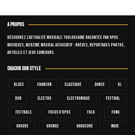
publications
A propos
Découvrez l’actualité musicale toulousaine racontée par OPUS
Musiques, webzine musical associatif : brèves, reportages photos,
articles et jeux concours.
Chacun son style
Blues
Chanson
Classique
Danse
Dj
Dub
Electro
Electronique
FESTIVAL
Festivals
Focus D'Opus
Folk
Funk
Groove
Grunge
Hardcore
INDIE