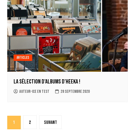
Articles
La sélection d’albums d’Heeka !
auteur-ice en test
28 septembre 2020
Pagination
1
2
Suivant
des