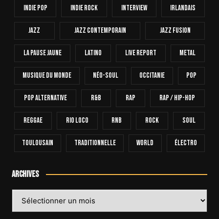
Indie Pop
Indie Rock
Interview
Irlandais
Jazz
Jazz Contemporain
Jazz Fusion
La Pause Jaune
Latino
Live Report
Metal
Musique Du Monde
Néo-Soul
Occitanie
Pop
Pop Alternative
R&B
Rap
Rap / Hip-Hop
Reggae
Rio Loco
RnB
Rock
Soul
Toulousain
Traditionnelle
World
Électro
Archives
Archives